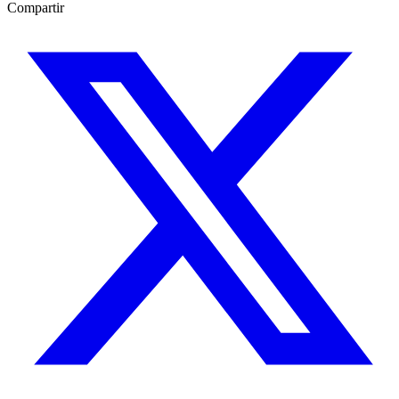
Compartir