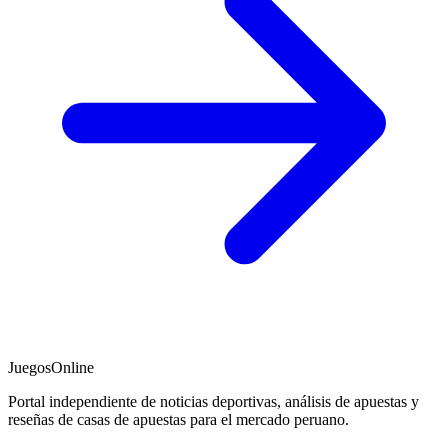
JuegosOnline
Portal independiente de noticias deportivas, análisis de apuestas y
reseñas de casas de apuestas para el mercado peruano.