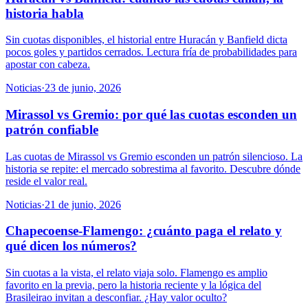
historia habla
Sin cuotas disponibles, el historial entre Huracán y Banfield dicta
pocos goles y partidos cerrados. Lectura fría de probabilidades para
apostar con cabeza.
Noticias
·
23 de junio, 2026
Mirassol vs Gremio: por qué las cuotas esconden un
patrón confiable
Las cuotas de Mirassol vs Gremio esconden un patrón silencioso. La
historia se repite: el mercado sobrestima al favorito. Descubre dónde
reside el valor real.
Noticias
·
21 de junio, 2026
Chapecoense-Flamengo: ¿cuánto paga el relato y
qué dicen los números?
Sin cuotas a la vista, el relato viaja solo. Flamengo es amplio
favorito en la previa, pero la historia reciente y la lógica del
Brasileirao invitan a desconfiar. ¿Hay valor oculto?