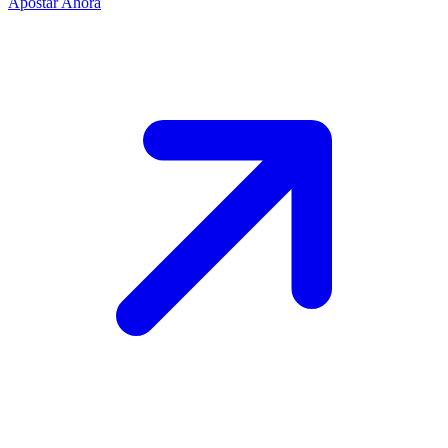
Apostar Ahora