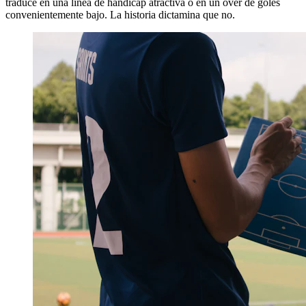
traduce en una línea de hándicap atractiva o en un over de goles
convenientemente bajo. La historia dictamina que no.