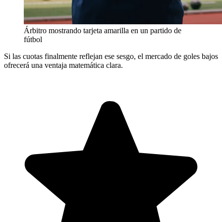
Árbitro mostrando tarjeta amarilla en un partido de
fútbol
Si las cuotas finalmente reflejan ese sesgo, el mercado de goles bajos
ofrecerá una ventaja matemática clara.