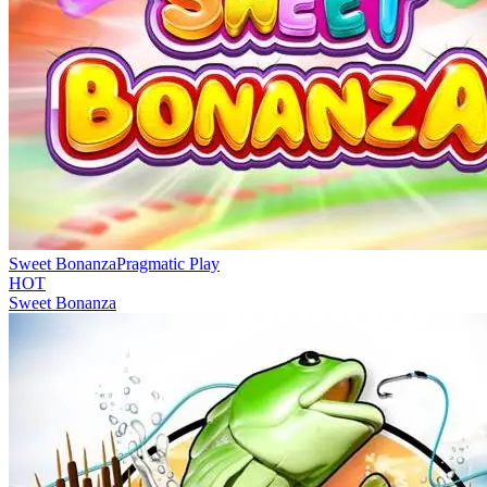
Sweet Bonanza
Pragmatic Play
HOT
Sweet Bonanza