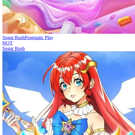
Sugar Rush
Pragmatic Play
HOT
Sugar Rush