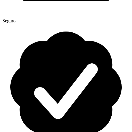
Seguro