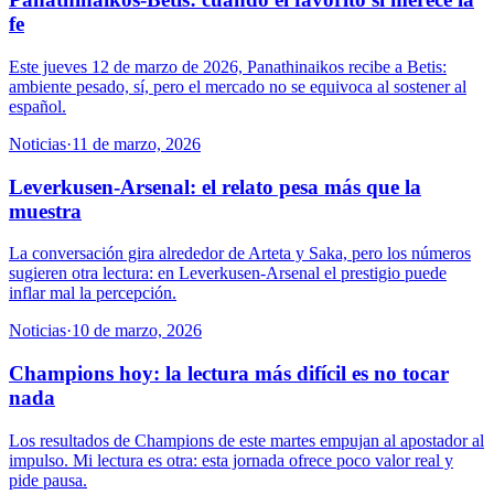
fe
Este jueves 12 de marzo de 2026, Panathinaikos recibe a Betis:
ambiente pesado, sí, pero el mercado no se equivoca al sostener al
español.
Noticias
·
11 de marzo, 2026
Leverkusen-Arsenal: el relato pesa más que la
muestra
La conversación gira alrededor de Arteta y Saka, pero los números
sugieren otra lectura: en Leverkusen-Arsenal el prestigio puede
inflar mal la percepción.
Noticias
·
10 de marzo, 2026
Champions hoy: la lectura más difícil es no tocar
nada
Los resultados de Champions de este martes empujan al apostador al
impulso. Mi lectura es otra: esta jornada ofrece poco valor real y
pide pausa.