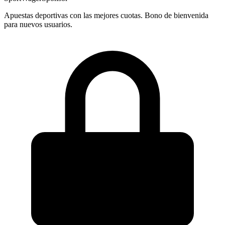
Apuestas deportivas con las mejores cuotas. Bono de bienvenida
para nuevos usuarios.