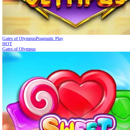
Gates of Olympus
Pragmatic Play
HOT
Gates of Olympus