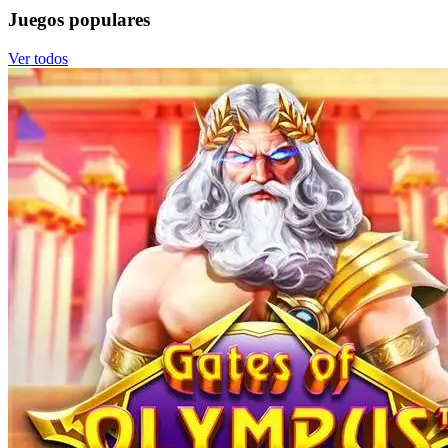
Juegos populares
Ver todos