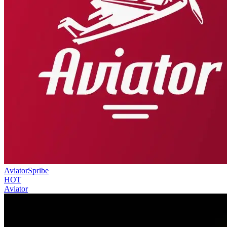
Aviator
Spribe
HOT
Aviator